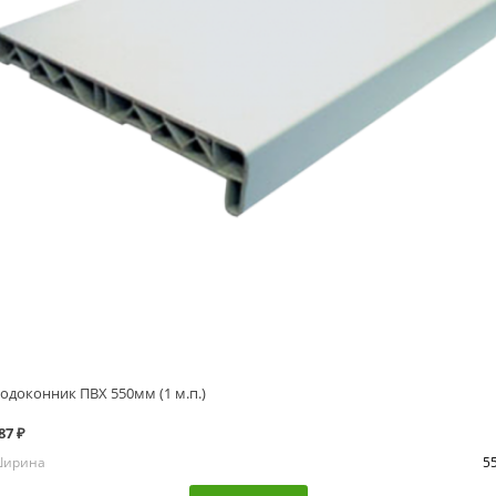
одоконник ПВХ 550мм (1 м.п.)
87 ₽
ирина
5