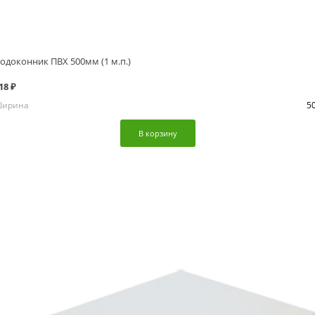
одоконник ПВХ 500мм (1 м.п.)
18 ₽
ирина
5
В корзину