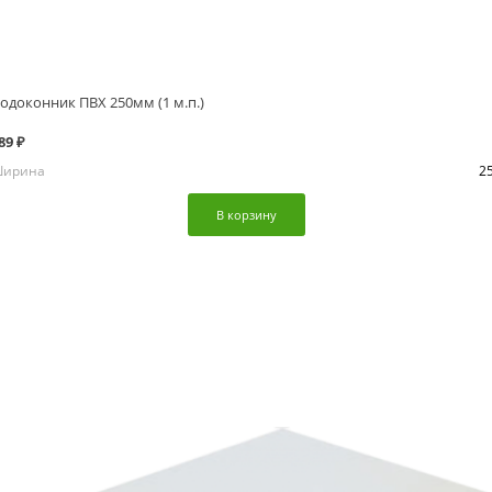
одоконник ПВХ 250мм (1 м.п.)
89 ₽
ирина
2
В корзину