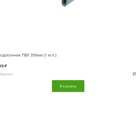
одоконник ПВХ 350мм (1 м.п.)
19 ₽
ирина
3
В корзину