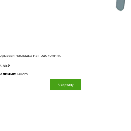
орцевая накладка на подоконник
5.80 ₽
аличие:
много
В корзину