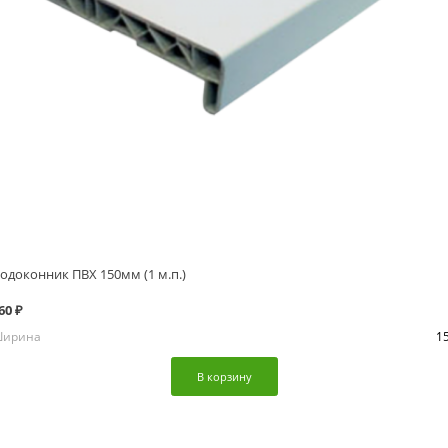
одоконник ПВХ 150мм (1 м.п.)
60 ₽
ирина
1
В корзину