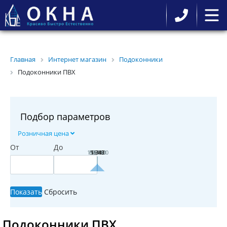
Главная
Интернет магазин
Подоконники
Подоконники ПВХ
Подбор параметров
Розничная цена
От
До
1 021.20
377.60
699.40
55.80
1 343
Подоконники ПВХ