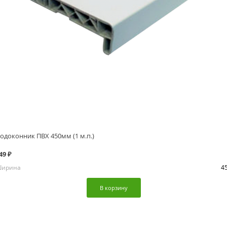
одоконник ПВХ 450мм (1 м.п.)
49 ₽
ирина
4
В корзину