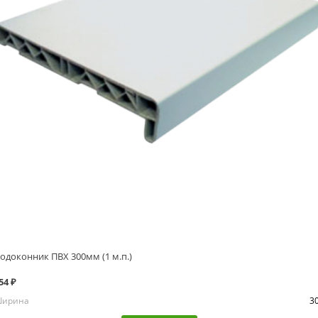
одоконник ПВХ 300мм (1 м.п.)
54 ₽
ирина
3