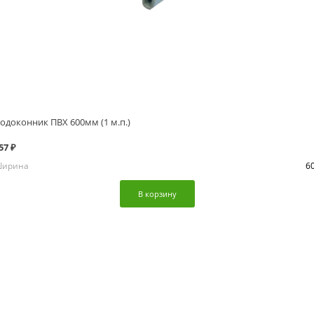
одоконник ПВХ 600мм (1 м.п.)
57 ₽
ирина
6
В корзину