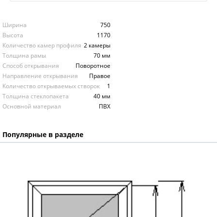
Ширина
750
Высота
1170
Количество камер профиля
2 камеры
Толщина рамы
70 мм
Способ открывания
Поворотное
Направление открывания
Правое
Количество открываемых створок
1
Толщина стеклопакета
40 мм
Основной материал
ПВХ
Популярные в разделе